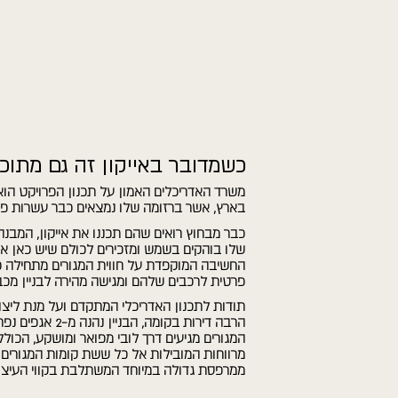
כשמדובר באייקון זה גם מתוכ
משרד האדריכלים האמון על תכנון הפרויקט הוא 
בארץ, אשר ברזומה שלו נמצאים כבר עשרות פרויק
כבר מבחוץ רואים שהם תכננו את אייקון, המבנה הי
שלו בוהקים בשמש ומזכירים לכולם שיש כאן אייקו
החשיבה המוקפדת על חווית המגורים מתחילה כבר ב
פרטית לרכבים שלהם ומגישה מהירה לבניין מכ
תודות לתכנון האדריכלי המתקדם ועל מנת ליצור
הרבה דירות בקומה,
המגורים מגיעים דרך לובי מפואר ומושקע, הכולל 
מרווחות המובילות אל כל ששת קומות המגורים של
ממרפסת גדולה במיוחד המשתלבת בקווי העיצוב ה