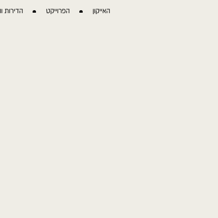
ילוג
האייקון
הפרוייקט
הדירות וה
תוכן