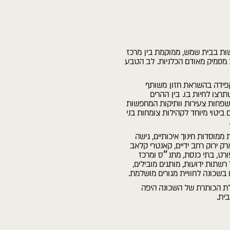
ות בבית שמש, ממוקמת בין מרכז
מסמיק מאודם הכלניות. לב הטבע
קפידה בהשראת חזון משותף
רצו לחיות בו. בין ההרים
 משפחות צעירות וותיקות המחפשות
 ביטוי מיוחד לקהילות צומחות בני
ממוסדות חינוך איכותיים, גישה
נוחה, פארק ירוק רחב ידיים, קאנטרי קלאב
ורט, בתי כנסת, מתנ״ס ומרכז
 רשתות ידועות, מותגים מובילים,
בשכונה לחוויית מגורים מושלמת.
יות גולת הכותרת של השכונה היפה
ית.