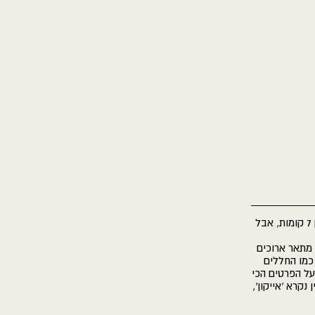
"כשניגשנו לתכנון המבנה, החזון היה ברור. בניין בוטיק בן 7 קומות, אבל
 מתאר ארוכים
 כמו החללים
על הפרטים הכי
נקרא 'אייקון',