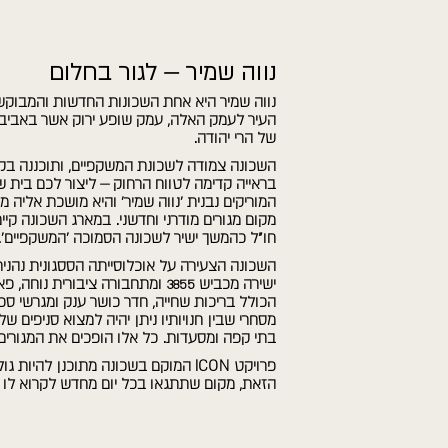
נווה שמיר – לגור בחלום
נווה שמיר היא אחת השכונות החדשות והמבוקש
העיר לעמק האלה, עמק שופע ירוק אשר באביב 
של הרי יהודה.
השכונה צמודה לשכונת המשקפיים, ותוכננה ב
בראייה קדימה לטווח הרחוק – ליצור לכם בית שת
המוריקים נבנית 'נווה שמיר' והיא מושכת אליה
מקום מגורים מודרני וחדשני. במארג השכונה קיים
חו"ל כהמשך ישיר לשכונה הסמוכה 'המשקפיים'.
השכונה הצעירה על אוכלוסייתה הססגונית נהנית 
ישירה מכביש 3855 ומתחבורה ציבורית 
הכולל בריכות שחייה, חדר כושר ענק ומגרשי ספ
מסחרי שבין חנויותיו ניתן יהיה למצוא סניפים של
בתי קפה ומסעדות. כל אלו הופכים את המגורים 
פרויקט ICON המוקם בשכונה מתוכנן לה
הזאת, מקום שתתגאו בכל יום מחדש לקרוא לו ב