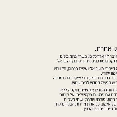
נן אחרת.
'בר לוי אדריכלים', משרד מהמובילים
טים מורכבים וייחודיים בנוף הישראלי.
יחודי מושך אליו עיניים מרחוק, חלונותיו
ן ייחודי.
חניית הבניין, דיירי אייקון נהנים מחניה
ביש הגישה החדש לבית שמש.
 חווית מגורים אינטימית ושקטה ללא
 הבניין נהנה מ-2 אגפים נפרדים עם פרטיות מקסימלית. אל קומות
ריהוט מודרני ויוקרתי ושתי מעליות
 אייקון. כל אחת מדירות הבניין נהנית
ייחודיים של הבניין.